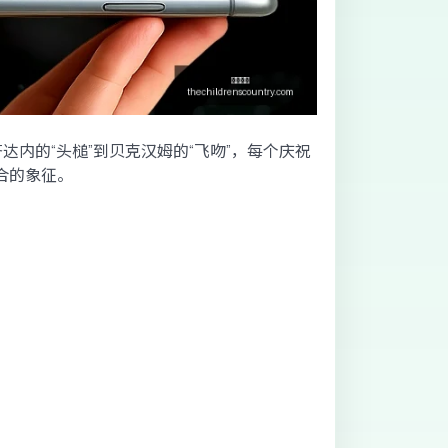
内的“头槌”到贝克汉姆的“飞吻”，每个庆祝
合的象征。