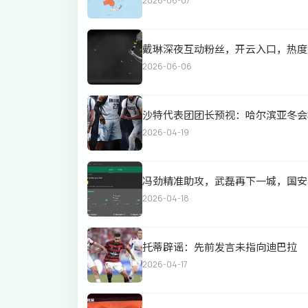
2026-06-07
戴琳深夜互动粉丝，开云入口，热度
2026-06-06
沙特代表团团长预视：哈尔滨亚冬会
2026-04-19
冯劲精准助攻，武磊再下一城，国安
2026-04-18
托蒂辟谣：先前发言未指向迪巴拉
2026-04-17