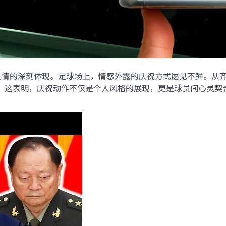
情的深刻体现。足球场上，情感外露的庆祝方式屡见不鲜。从齐达
。这表明，庆祝动作不仅是个人风格的展现，更是球员间心灵契