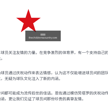
年球员关注友情的力量。在竞争激烈的体育界，有一个支持自己
性。
励球员通过庆祝动作来表达情感，认为这不仅能增进球员间的团
达，无疑为球队文化注入了新的内涵。
瞬间都可能成为流传后世的佳话。恩佐通过模仿劳塔罗的庆祝动
内涵，更让我们见证了球员间那份珍贵的真挚友情。