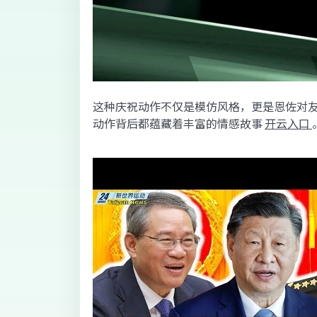
这种庆祝动作不仅是模仿风格，更是恩佐对友
动作背后都蕴藏着丰富的情感故事
开云入口