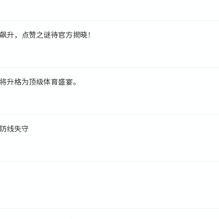
飙升，点赞之谜待官方揭晓！
将升格为顶级体育盛宴。
防线失守