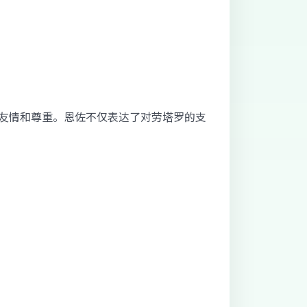
友情和尊重。恩佐不仅表达了对劳塔罗的支