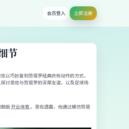
会员登入
立即注册
细节
恩佐以巧妙复刻劳塔罗经典庆祝动作的方式，
入探讨恩佐与劳塔罗的深厚友谊，以及足球场
和鼓励
开云体育
。恩佐透露，他通过模仿劳塔