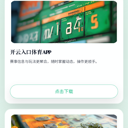
开云入口体育APP
赛事信息与玩法更聚合，随时掌握动态，操作更顺手。
点击下载