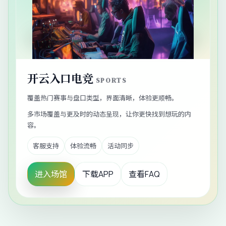
开云入口电竞
SPORTS
覆盖热门赛事与盘口类型，界面清晰，体验更顺畅。
多市场覆盖与更及时的动态呈现，让你更快找到想玩的内
容。
客服支持
体验流畅
活动同步
进入场馆
下载APP
查看FAQ