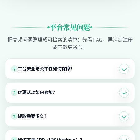
平台常见问题
把高频问题整理成可检索的清单：先看 FAQ，再决定注册
或下载更省心。
平台安全与公平性如何保障？
?
优惠活动如何参加？
?
提款需要多久？
?
如何下载 APP（iOS/Android）？