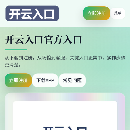
立即注册
菜单
开云入口官方入口
从下载到注册，从场馆到客服，关键入口更集中，操作步骤
更清楚。
立即注册
下载APP
常见问题