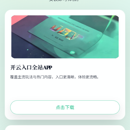
开云入口全站APP
覆盖主流玩法与热门内容，入口更清晰，体验更流畅。
点击下载