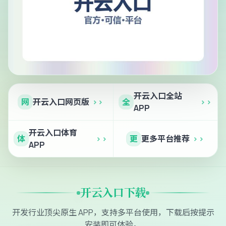
开云入口全站
网
开云入口网页版
››
全
››
APP
开云入口体育
体
››
更
更多平台推荐
››
APP
开云入口下载
开发行业顶尖原生 APP，支持多平台使用，下载后按提示
安装即可体验。